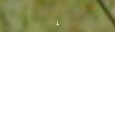
Wir suchen mit System!
Bei diesem Seminar widmen wir uns zwei spannenden
Aktivitäten, mit denen wir unsere Hunde sinnvoll und
artgerecht beschäftigen können.
Revieren beschreibt das strukturierte Absuchen einer
definierten Fläche nach Objekten, Menschen und
anderen Gerüchen. Stellt euch vor ihr habt euren
Schlüssel auf einem großen Feld verloren – und der