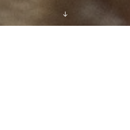
Auch die Lütten werden
mal groß!
Die Entwicklungsphasen eines Hundes – der Kompass
des Lebens!
Ein Hund durchläuft im Laufe seines Lebens viele
verschiedene Phasen. Einzelne Lebensabschnitte mit
ihren entsprechenden Entwicklungsprozessen nehmen
großen Einfluss auf das Verhalten unserer Hunde. Zum
Beispiel verändern sich Gehirnstruktur und