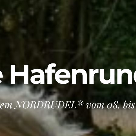
 Hafenrun
dem NORDRUDEL® vom 08. bis 