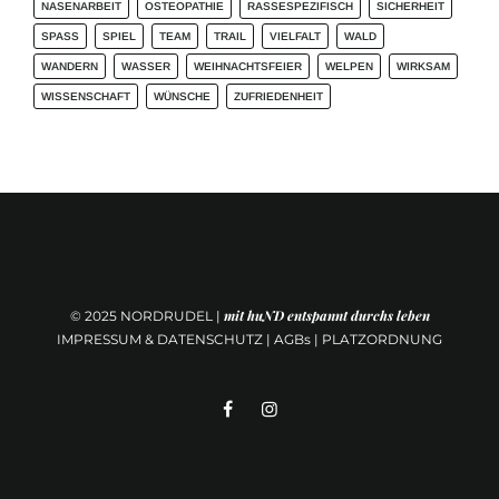
NASENARBEIT
OSTEOPATHIE
RASSESPEZIFISCH
SICHERHEIT
SPASS
SPIEL
TEAM
TRAIL
VIELFALT
WALD
WANDERN
WASSER
WEIHNACHTSFEIER
WELPEN
WIRKSAM
WISSENSCHAFT
WÜNSCHE
ZUFRIEDENHEIT
mit huND entspannt durchs leben
© 2025
NORDRUDEL |
IMPRESSUM & DATENSCHUTZ
|
AGBs
|
PLATZORDNUNG