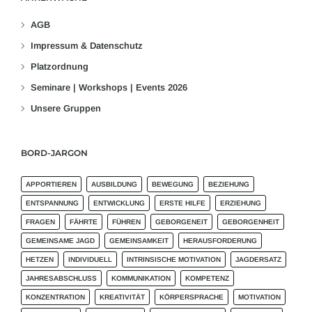
AGB
Impressum & Datenschutz
Platzordnung
Seminare | Workshops | Events 2026
Unsere Gruppen
BORD-JARGON
APPORTIEREN
AUSBILDUNG
BEWEGUNG
BEZIEHUNG
ENTSPANNUNG
ENTWICKLUNG
ERSTE HILFE
ERZIEHUNG
FRAGEN
FÄHRTE
FÜHREN
GEBORGENEIT
GEBORGENHEIT
GEMEINSAME JAGD
GEMEINSAMKEIT
HERAUSFORDERUNG
HETZEN
INDIVIDUELL
INTRINSISCHE MOTIVATION
JAGDERSATZ
JAHRESABSCHLUSS
KOMMUNIKATION
KOMPETENZ
KONZENTRATION
KREATIVITÄT
KÖRPERSPRACHE
MOTIVATION