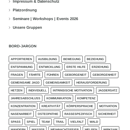
Impressum & Datenschutz
Platzordnung
Seminare | Workshops | Events 2026
Unsere Gruppen
BORD-JARGON
APPORTIEREN
AUSBILDUNG
BEWEGUNG
BEZIEHUNG
ENTSPANNUNG
ENTWICKLUNG
ERSTE HILFE
ERZIEHUNG
FRAGEN
FÄHRTE
FÜHREN
GEBORGENEIT
GEBORGENHEIT
GEMEINSAME JAGD
GEMEINSAMKEIT
HERAUSFORDERUNG
HETZEN
INDIVIDUELL
INTRINSISCHE MOTIVATION
JAGDERSATZ
JAHRESABSCHLUSS
KOMMUNIKATION
KOMPETENZ
KONZENTRATION
KREATIVITÄT
KÖRPERSPRACHE
MOTIVATION
NASENARBEIT
OSTEOPATHIE
RASSESPEZIFISCH
SICHERHEIT
SPASS
SPIEL
TEAM
TRAIL
VIELFALT
WALD
WANDERN
WASSER
WEIHNACHTSFEIER
WELPEN
WIRKSAM