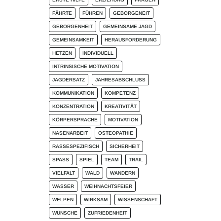
FÄHRTE
FÜHREN
GEBORGENEIT
GEBORGENHEIT
GEMEINSAME JAGD
GEMEINSAMKEIT
HERAUSFORDERUNG
HETZEN
INDIVIDUELL
INTRINSISCHE MOTIVATION
JAGDERSATZ
JAHRESABSCHLUSS
KOMMUNIKATION
KOMPETENZ
KONZENTRATION
KREATIVITÄT
KÖRPERSPRACHE
MOTIVATION
NASENARBEIT
OSTEOPATHIE
RASSESPEZIFISCH
SICHERHEIT
SPASS
SPIEL
TEAM
TRAIL
VIELFALT
WALD
WANDERN
WASSER
WEIHNACHTSFEIER
WELPEN
WIRKSAM
WISSENSCHAFT
WÜNSCHE
ZUFRIEDENHEIT