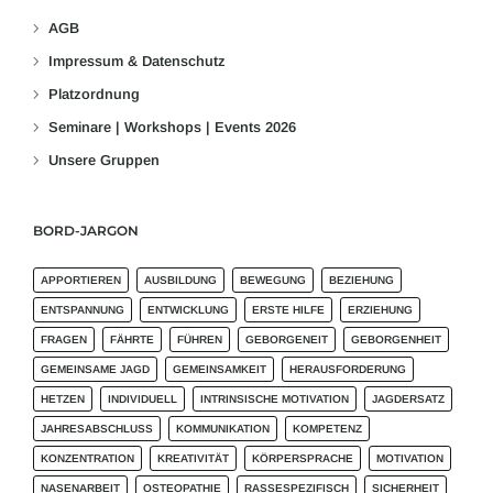
AGB
Impressum & Datenschutz
Platzordnung
Seminare | Workshops | Events 2026
Unsere Gruppen
BORD-JARGON
APPORTIEREN
AUSBILDUNG
BEWEGUNG
BEZIEHUNG
ENTSPANNUNG
ENTWICKLUNG
ERSTE HILFE
ERZIEHUNG
FRAGEN
FÄHRTE
FÜHREN
GEBORGENEIT
GEBORGENHEIT
GEMEINSAME JAGD
GEMEINSAMKEIT
HERAUSFORDERUNG
HETZEN
INDIVIDUELL
INTRINSISCHE MOTIVATION
JAGDERSATZ
JAHRESABSCHLUSS
KOMMUNIKATION
KOMPETENZ
KONZENTRATION
KREATIVITÄT
KÖRPERSPRACHE
MOTIVATION
NASENARBEIT
OSTEOPATHIE
RASSESPEZIFISCH
SICHERHEIT