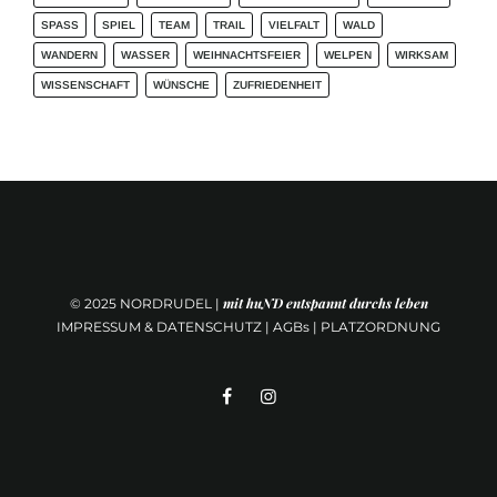
SPASS
SPIEL
TEAM
TRAIL
VIELFALT
WALD
WANDERN
WASSER
WEIHNACHTSFEIER
WELPEN
WIRKSAM
WISSENSCHAFT
WÜNSCHE
ZUFRIEDENHEIT
mit huND entspannt durchs leben
© 2025
NORDRUDEL |
IMPRESSUM & DATENSCHUTZ
|
AGBs
|
PLATZORDNUNG