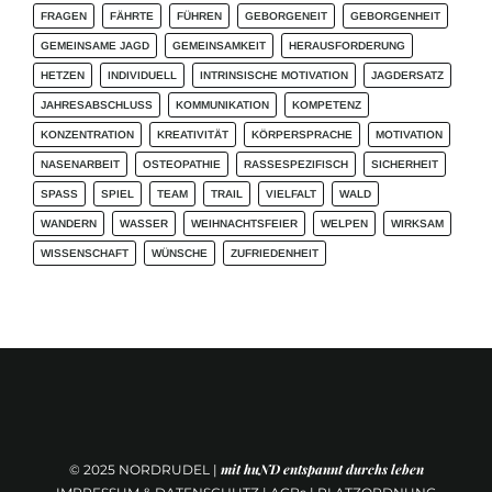
FRAGEN
FÄHRTE
FÜHREN
GEBORGENEIT
GEBORGENHEIT
GEMEINSAME JAGD
GEMEINSAMKEIT
HERAUSFORDERUNG
HETZEN
INDIVIDUELL
INTRINSISCHE MOTIVATION
JAGDERSATZ
JAHRESABSCHLUSS
KOMMUNIKATION
KOMPETENZ
KONZENTRATION
KREATIVITÄT
KÖRPERSPRACHE
MOTIVATION
NASENARBEIT
OSTEOPATHIE
RASSESPEZIFISCH
SICHERHEIT
SPASS
SPIEL
TEAM
TRAIL
VIELFALT
WALD
WANDERN
WASSER
WEIHNACHTSFEIER
WELPEN
WIRKSAM
WISSENSCHAFT
WÜNSCHE
ZUFRIEDENHEIT
mit huND entspannt durchs leben
© 2025
NORDRUDEL |